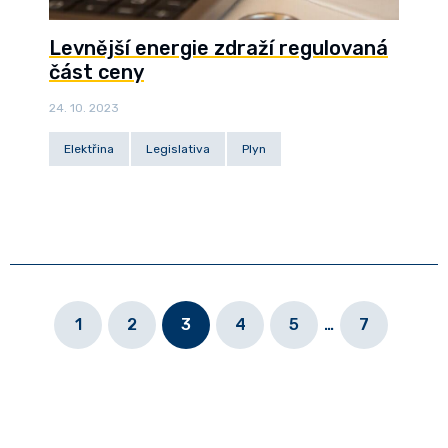
Levnější energie zdraží regulovaná
část ceny
24. 10. 2023
Elektřina
Legislativa
Plyn
1
2
3
4
5
…
7