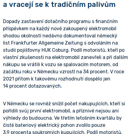
a vracejí se k tradičním palivům
Dopady zastavení dotačního programu s finančním
příspěvkem na každý nově zakoupený elektromobil
shodou okolností nedávno dokumentoval německý
list Frankfurter Allgemeine Zeitung s odvoláním na
studii pojišťovny HUK Coburg. Podíl motoristů, kteří po
vlastní zkušenosti na elektromobil zanevřeli a při dalším
nákupu se vrátili k vozu se spalovacím motorem, od
začátku roku v Německu vzrostl na 34 procent. V roce
2021 přitom k takovému rozhodnutí dospělo jen
14 procent dotazovaných.
V Německu se rovněž snížil počet nakupujících, kteří si
pořídili svůj první elektromobil, a příznivé nejsou ani
výhledy do budoucna. Ve třetím letošním kvartálu by
čistě bateriový elektrický pohon zvolilo pouze
3,9 procenta soukromých kupujících. Podíl motoristů,