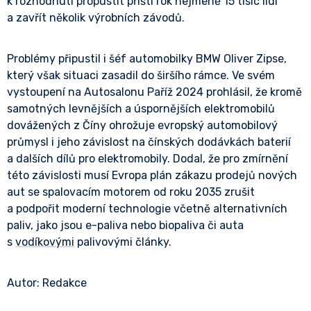
k rozhodnutí propustit příští rok nejméně 15 tisíc lidí
a zavřít několik výrobních závodů.
Problémy připustil i šéf automobilky BMW Oliver Zipse,
který však situaci zasadil do širšího rámce. Ve svém
vystoupení na Autosalonu Paříž 2024 prohlásil, že kromě
samotných levnějších a úspornějších elektromobilů
dovážených z Číny ohrožuje evropský automobilový
průmysl i jeho závislost na čínských dodávkách baterií
a dalších dílů pro elektromobily. Dodal, že pro zmírnění
této závislosti musí Evropa plán zákazu prodejů nových
aut se spalovacím motorem od roku 2035 zrušit
a podpořit moderní technologie včetně alternativních
paliv, jako jsou e-paliva nebo biopaliva či auta
s
vodíkovými
palivovými články.
Autor: Redakce