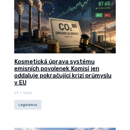
Kosmetická úprava systému
emisních povolenek Komisí jen
oddaluje pokračující krizi průmyslu
v EU
29. 7. 2026
Legislativa