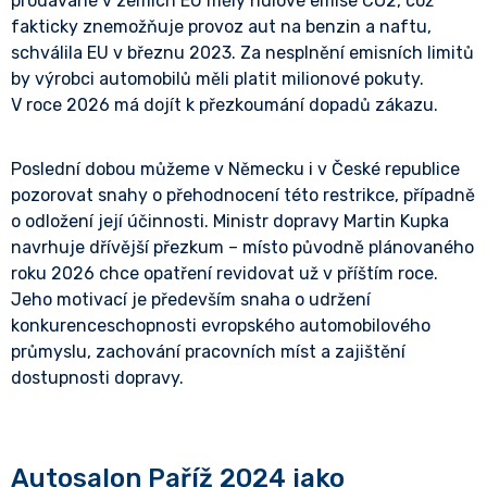
prodávané v zemích EU měly nulové emise CO2, což
fakticky znemožňuje provoz aut na benzin a naftu,
schválila EU v březnu 2023. Za nesplnění emisních limitů
by výrobci automobilů měli platit milionové pokuty.
V roce 2026 má dojít k přezkoumání dopadů zákazu.
Poslední dobou můžeme v Německu i v České republice
pozorovat snahy o přehodnocení této restrikce, případně
o odložení její účinnosti. Ministr dopravy Martin Kupka
navrhuje dřívější přezkum – místo původně plánovaného
roku 2026 chce opatření revidovat už v příštím roce.
Jeho motivací je především snaha o udržení
konkurenceschopnosti evropského automobilového
průmyslu, zachování pracovních míst a zajištění
dostupnosti dopravy.
Autosalon Paříž 2024 jako