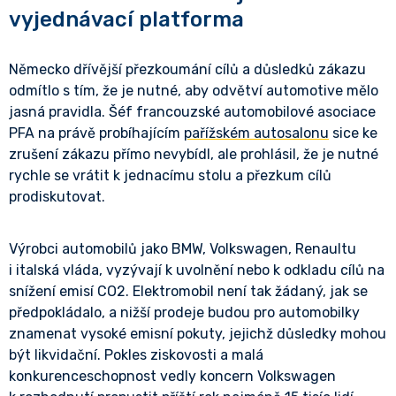
vyjednávací platforma
Německo dřívější přezkoumání cílů a důsledků zákazu
odmítlo s tím, že je nutné, aby odvětví automotive mělo
jasná pravidla. Šéf francouzské automobilové asociace
PFA na právě probíhajícím
pařížském autosalonu
sice ke
zrušení zákazu přímo nevybídl, ale prohlásil, že je nutné
rychle se vrátit k jednacímu stolu a přezkum cílů
prodiskutovat.
Výrobci automobilů jako BMW, Volkswagen, Renaultu
i italská vláda, vyzývají k uvolnění nebo k odkladu cílů na
snížení emisí CO2. Elektromobil není tak žádaný, jak se
předpokládalo, a nižší prodeje budou pro automobilky
znamenat vysoké emisní pokuty, jejichž důsledky mohou
být likvidační. Pokles ziskovosti a malá
konkurenceschopnost vedly koncern Volkswagen