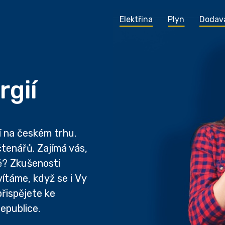
Elektřina
Plyn
Dodav
rgií
í na českém trhu.
tenářů. Zajímá vás,
ě? Zkušenosti
ítáme, když se i Vy
přispějete ke
epublice.