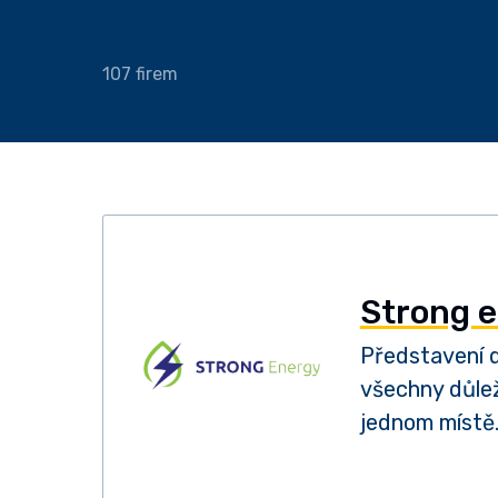
107 firem
Strong 
Představení d
všechny důlež
jednom místě