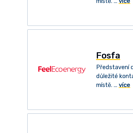
místě. …
více
Fosfa
Představení d
důležité kont
místě. …
více