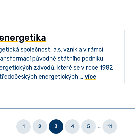
energetika
etická společnost, a.s. vznikla v rámci
ransformací původně státního podniku
ergetických závodů, které se v roce 1982
 Středočeských energetických …
více
1
2
3
4
5
…
11