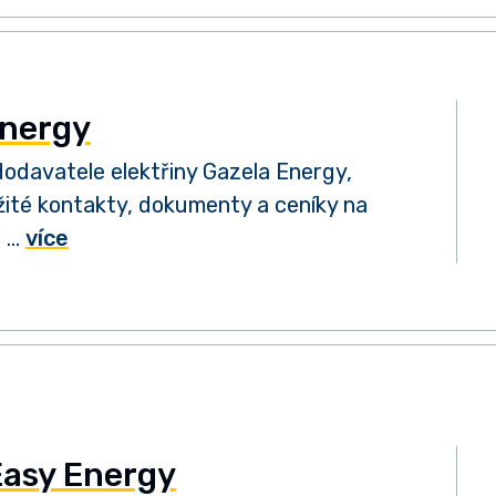
Energy
odavatele elektřiny Gazela Energy,
ité kontakty, dokumenty a ceníky na
. …
více
Easy Energy