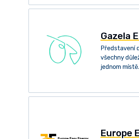
Gazela 
Představení d
všechny důlež
jednom místě
Europe 