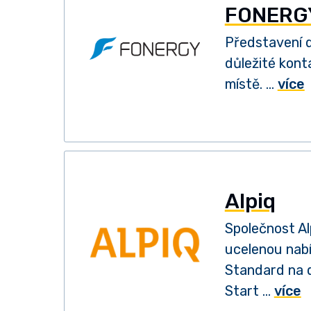
FONERG
Představení 
důležité kont
místě. …
více
Alpiq
Společnost Al
ucelenou nabí
Standard na d
Start …
více