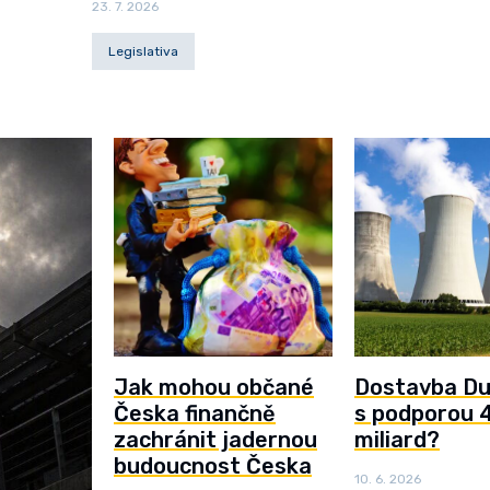
23. 7. 2026
Legislativa
Jak mohou občané
Dostavba D
Česka finančně
s podporou 
zachránit jadernou
miliard?
budoucnost Česka
10. 6. 2026