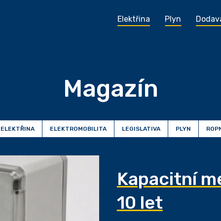
Elektřina
Plyn
Dodav
Magazín
ELEKTŘINA
ELEKTROMOBILITA
LEGISLATIVA
PLYN
ROP
Kapacitní m
10 let