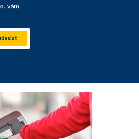
nku vám
Odeslat