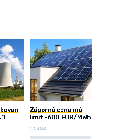
ukovan
Záporná cena má
40
limit -600 EUR/MWh
1. 6. 2026