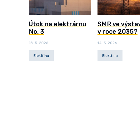
Útok na elektrárnu
SMR ve výsta
No. 3
v roce 2035?
18. 5. 2026
14. 5. 2026
Elektřina
Elektřina