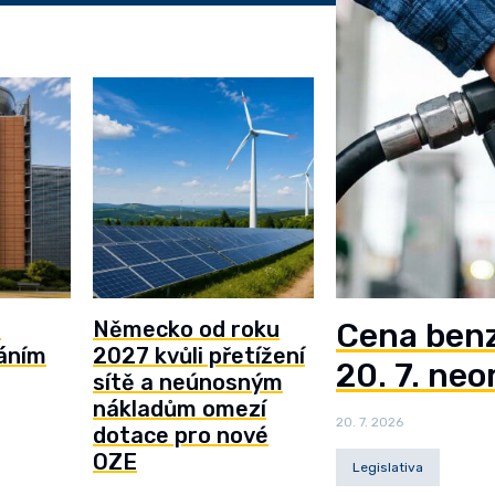
e
Německo od roku
Cena benz
máním
2027 kvůli přetížení
20. 7. ne
sítě a neúnosným
nákladům omezí
20. 7. 2026
dotace pro nové
OZE
Legislativa