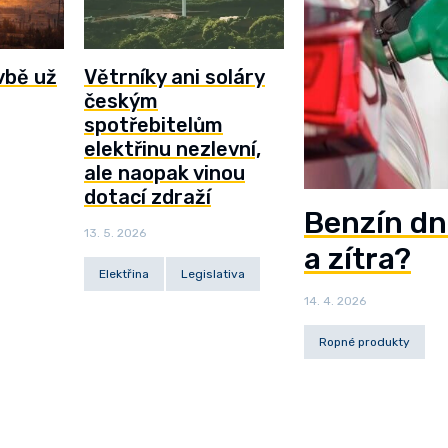
vbě už
Větrníky ani soláry
českým
spotřebitelům
elektřinu nezlevní,
ale naopak vinou
dotací zdraží
Benzín dn
13. 5. 2026
a zítra?
Elektřina
Legislativa
14. 4. 2026
Ropné produkty