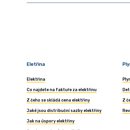
Eletřina
Ply
Elektřina
Ply
Co najdete na faktuře za elektřinu
Det
Z čeho se skládá cena elektřiny
Z č
Jaké jsou distribuční sazby elektřiny
Rev
Jak na úspory elektřiny