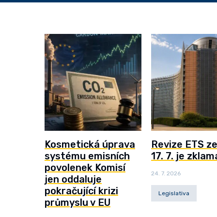
Kosmetická úprava
Revize ETS z
systému emisních
17. 7. je zkla
povolenek Komisí
24. 7. 2026
jen oddaluje
pokračující krizi
Legislativa
průmyslu v EU