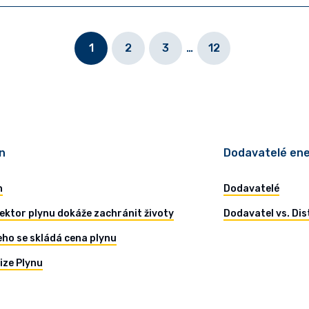
1
2
3
…
12
n
Dodavatelé ene
n
Dodavatelé
ektor plynu dokáže zachránit životy
Dodavatel vs. Dis
eho se skládá cena plynu
ize Plynu