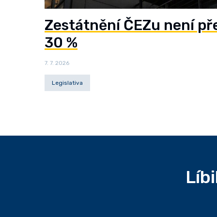
Zestátnění ČEZu není př
30 %
7. 7. 2026
Legislativa
Líb