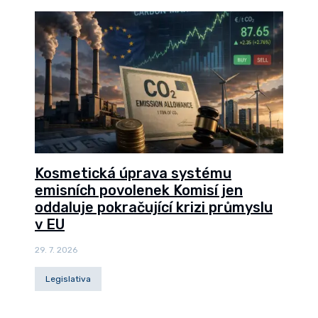
Kosmetická úprava systému
emisních povolenek Komisí jen
oddaluje pokračující krizi průmyslu
v EU
29. 7. 2026
Legislativa