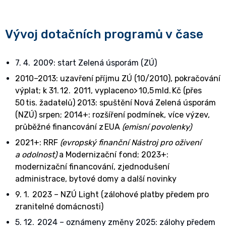
Vývoj dotačních programů v čase
7. 4. 2009: start Zelená úsporám (ZÚ)
2010–2013: uzavření příjmu ZÚ (10/2010), pokračování
výplat; k 31. 12. 2011, vyplaceno> 10,5 mld. Kč (přes
50 tis. žadatelů) 2013: spuštění Nová Zelená úsporám
(NZÚ) srpen; 2014+: rozšíření podmínek, více výzev,
průběžné financování z EUA
(emisní povolenky)
2021+: RRF
(evropský finanční Nástroj pro oživení
a odolnost)
a Modernizační fond; 2023+:
modernizační financování, zjednodušení
administrace, bytové domy a další novinky
9. 1. 2023 – NZÚ Light (zálohové platby předem pro
zranitelné domácnosti)
5. 12. 2024 – oznámeny změny 2025: zálohy předem