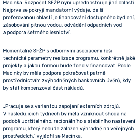
Macinka. Rozpočet SFŽP nyní upřednostňuje jiné oblasti.
Nejprve se pokryjí mandatorní výdaje, další
preferovanou oblastí je financování dostupného bydlení,
zásobování pitnou vodou, odvádění odpadních vod
a podpora šetrného lesnictví.
Momentálně SFŽP s odbornými asociacemi řeší
technické parametry realizace programu, konkrétně jaké
projekty a jakou formou bude fond v financovat. Podle
Macinky by měla podpora pokračovat patrně
prostřednictvím zvýhodněných bankovních úvěrů, kdy
by stát kompenzoval část nákladů.
„Pracuje se s variantou zapojení externích zdrojů.
V následujících týdnech by měla vzniknout shoda na
podobě udržitelného, racionálního a stabilního nastavení
programu, který nebude založen výhradně na veřejných
prostředcích,“ vyjádřil se Macinka.