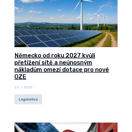
Německo od roku 2027 kvůli
přetížení sítě a neúnosným
nákladům omezí dotace pro nové
OZE
23. 7. 2026
Legislativa