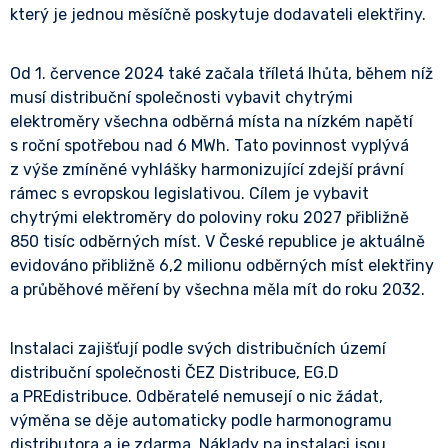
který je jednou měsíčně poskytuje dodavateli elektřiny.
Od 1. července 2024 také začala tříletá lhůta, během níž
musí distribuční společnosti vybavit chytrými
elektroměry všechna odběrná místa na nízkém napětí
s roční spotřebou nad 6 MWh. Tato povinnost vyplývá
z výše zmíněné vyhlášky harmonizující zdejší právní
rámec s evropskou legislativou. Cílem je vybavit
chytrými elektroměry do poloviny roku 2027 přibližně
850 tisíc odběrných míst. V České republice je aktuálně
evidováno přibližně 6,2 milionu odběrných míst elektřiny
a průběhové měření by všechna měla mít do roku 2032.
Instalaci zajišťují podle svých distribučních území
distribuční společnosti ČEZ Distribuce, EG.D
a PREdistribuce. Odběratelé nemusejí o nic žádat,
výměna se děje automaticky podle harmonogramu
distributora a je zdarma. Náklady na instalaci jsou