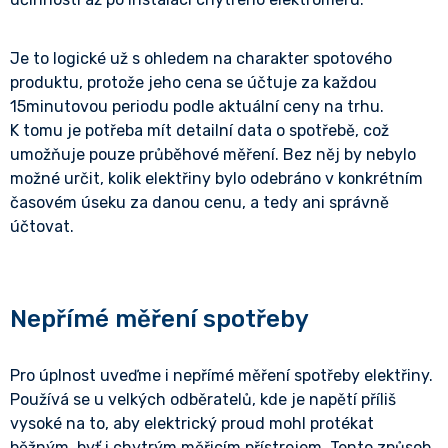
Je to logické už s ohledem na charakter spotového
produktu, protože jeho cena se účtuje za každou
15minutovou periodu podle aktuální ceny na trhu.
K tomu je potřeba mít detailní data o spotřebě, což
umožňuje pouze průběhové měření. Bez něj by nebylo
možné určit, kolik elektřiny bylo odebráno v konkrétním
časovém úseku za danou cenu, a tedy ani správně
účtovat.
Nepřímé měření spotřeby
Pro úplnost uveďme i nepřímé měření spotřeby elektřiny.
Používá se u velkých odběratelů, kde je napětí příliš
vysoké na to, aby elektrický proud mohl protékat
běžným, byť i chytrým měřicím přístrojem. Tento způsob