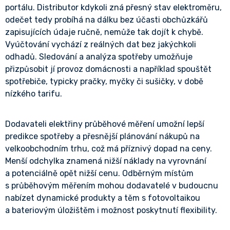
portálu. Distributor kdykoli zná přesný stav elektroměru,
odečet tedy probíhá na dálku bez účasti obchůzkářů
zapisujících údaje ručně, nemůže tak dojít k chybě.
Vyúčtování vychází z reálných dat bez jakýchkoli
odhadů. Sledování a analýza spotřeby umožňuje
přizpůsobit jí provoz domácnosti a například spouštět
spotřebiče, typicky pračky, myčky či sušičky, v době
nízkého tarifu.
Dodavateli elektřiny průběhové měření umožní lepší
predikce spotřeby a přesnější plánování nákupů na
velkoobchodním trhu, což má příznivý dopad na ceny.
Menší odchylka znamená nižší náklady na vyrovnání
a potenciálně opět nižší cenu. Odběrným místům
s průběhovým měřením mohou dodavatelé v budoucnu
nabízet dynamické produkty a těm s fotovoltaikou
a bateriovým úložištěm i možnost poskytnutí flexibility.