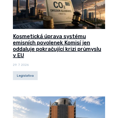
Kosmetická úprava systému
emisních povolenek Komisí jen
oddaluje pokračující krizi průmyslu
v EU
29. 7. 2026
Legislativa