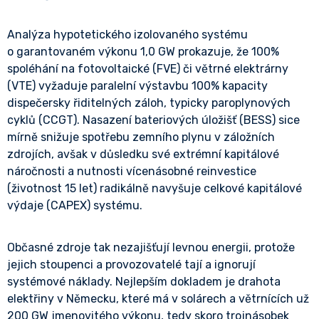
Analýza hypotetického izolovaného systému
o garantovaném výkonu 1,0 GW prokazuje, že 100%
spoléhání na fotovoltaické (FVE) či větrné elektrárny
(VTE) vyžaduje paralelní výstavbu 100% kapacity
dispečersky řiditelných záloh, typicky paroplynových
cyklů (CCGT). Nasazení bateriových úložišť (BESS) sice
mírně snižuje spotřebu zemního plynu v záložních
zdrojích, avšak v důsledku své extrémní kapitálové
náročnosti a nutnosti vícenásobné reinvestice
(životnost 15 let) radikálně navyšuje celkové kapitálové
výdaje (CAPEX) systému.
Občasné zdroje tak nezajišťují levnou energii, protože
jejich stoupenci a provozovatelé tají a ignorují
systémové náklady. Nejlepším dokladem je drahota
elektřiny v Německu, které má v solárech a větrnících už
200 GW jmenovitého výkonu, tedy skoro trojnásobek