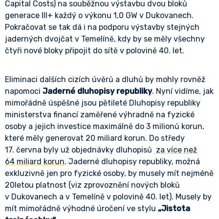
Capital Costs) na souběžnou výstavbu dvou bloků
generace III+ každý o výkonu 1,0 GW v Dukovanech.
Pokračovat se tak dá i na podporu výstavby stejných
jaderných dvojčat v Temelíně, kdy by se měly všechny
čtyři nové bloky připojit do sítě v polovině 40. let.
Eliminaci dalších cizích úvěrů a dluhů by mohly rovněž
napomoci
Jaderné dluhopisy republiky
. Nyní vidíme, jak
mimořádně úspěšné jsou pětileté Dluhopisy republiky
ministerstva financí zaměřené výhradně na fyzické
osoby a jejich investice maximálně do 3 milionů korun,
které měly generovat 20 miliard korun. Do středy
17. června byly už objednávky dluhopisů
za více než
64 miliard korun
. Jaderné dluhopisy republiky, možná
exkluzivně jen pro fyzické osoby, by musely mít nejméně
20letou platnost (viz zprovoznění nových bloků
v Dukovanech a v Temelíně v polovině 40. let). Musely by
mít mimořádně výhodné úročení ve stylu
„Jistota