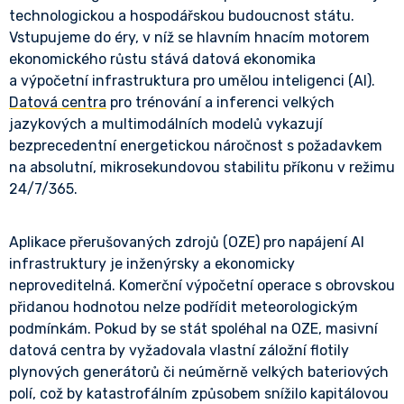
technologickou a hospodářskou budoucnost státu.
Vstupujeme do éry, v níž se hlavním hnacím motorem
ekonomického růstu stává datová ekonomika
a výpočetní infrastruktura pro umělou inteligenci (AI).
Datová centra
pro trénování a inferenci velkých
jazykových a multimodálních modelů vykazují
bezprecedentní energetickou náročnost s požadavkem
na absolutní, mikrosekundovou stabilitu příkonu v režimu
24/7/365.
Aplikace přerušovaných zdrojů (OZE) pro napájení AI
infrastruktury je inženýrsky a ekonomicky
neproveditelná. Komerční výpočetní operace s obrovskou
přidanou hodnotou nelze podřídit meteorologickým
podmínkám. Pokud by se stát spoléhal na OZE, masivní
datová centra by vyžadovala vlastní záložní flotily
plynových generátorů či neúměrně velkých bateriových
polí, což by katastrofálním způsobem snížilo kapitálovou