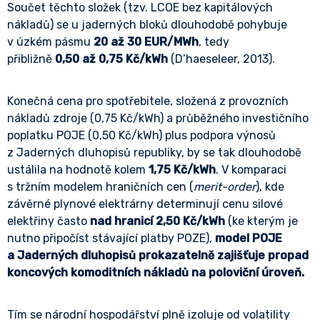
Součet těchto složek (tzv. LCOE bez kapitálových
nákladů) se u jaderných bloků dlouhodobě pohybuje
v úzkém pásmu
20 až 30 EUR/MWh
, tedy
přibližně
0,50 až 0,75 Kč/kWh
(D’haeseleer, 2013).
Konečná cena pro spotřebitele, složená z provozních
nákladů zdroje (0,75 Kč/kWh) a průběžného investičního
poplatku POJE (0,50 Kč/kWh) plus podpora výnosů
z Jaderných dluhopisů republiky, by se tak dlouhodobě
ustálila na hodnotě kolem
1,75 Kč/kWh
. V komparaci
s tržním modelem hraničních cen (
merit-order
), kde
závěrné plynové elektrárny determinují cenu silové
elektřiny často
nad hranicí 2,50 Kč/kWh
(ke kterým je
nutno připočíst stávající platby POZE),
model POJE
a Jaderných dluhopisů prokazatelně zajišťuje propad
koncových komoditních nákladů na poloviční úroveň.
Tím se národní hospodářství plně izoluje od volatility