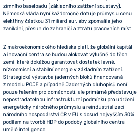
zimního baseloadu (základního zatížení soustavy).
Německá vláda nyní každoročně dotuje průmyslu cenu
elektřiny částkou 31 miliard eur, aby zpomalila jeho
zanikání, přesun do zahraničí a ztrátu pracovních míst.
Z makroekonomického hlediska platí, že globální kapitál
a inovační centra se budou alokovat výlučně do těch
zemí, které dokážou garantovat dostatek levné,
nízkoemisní a stabilní energie v základním zatížení.
Strategická výstavba jaderných bloků financovaná
z modelu POJE a případně Jaderných dluhopisů není
pouze řešením pro domácnosti, ale primárně představuje
nepostradatelnou infrastrukturní podmínku pro udržení
energeticky náročného průmyslu a reindustrializaci
národního hospodářství ČR v EU s dosud nejvyšším 30%
podílem na tvorbě HDP do podoby globálního centra
umělé inteligence.