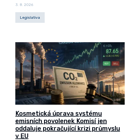
3. 8. 2026
Legislativa
Kosmetická úprava systému
emisních povolenek Komisí jen
oddaluje pokračující krizi průmyslu
v EU