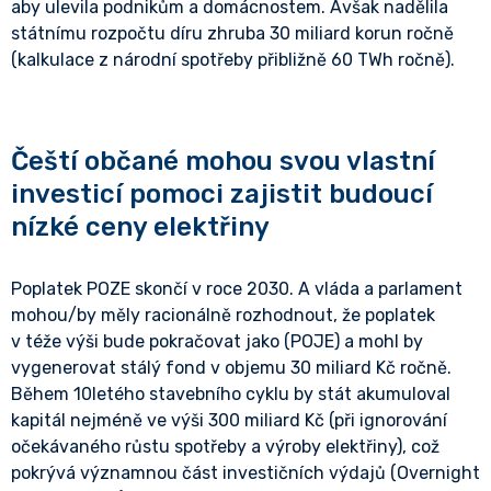
aby ulevila podnikům a domácnostem. Avšak nadělila
státnímu rozpočtu díru zhruba 30 miliard korun ročně
(kalkulace z národní spotřeby přibližně 60 TWh ročně).
Čeští občané mohou svou vlastní
investicí pomoci zajistit budoucí
nízké ceny elektřiny
Poplatek POZE skončí v roce 2030. A vláda a parlament
mohou/by měly racionálně rozhodnout, že poplatek
v téže výši bude pokračovat jako (POJE) a mohl by
vygenerovat stálý fond v objemu 30 miliard Kč ročně.
Během 10letého stavebního cyklu by stát akumuloval
kapitál nejméně ve výši 300 miliard Kč (při ignorování
očekávaného růstu spotřeby a výroby elektřiny), což
pokrývá významnou část investičních výdajů (Overnight