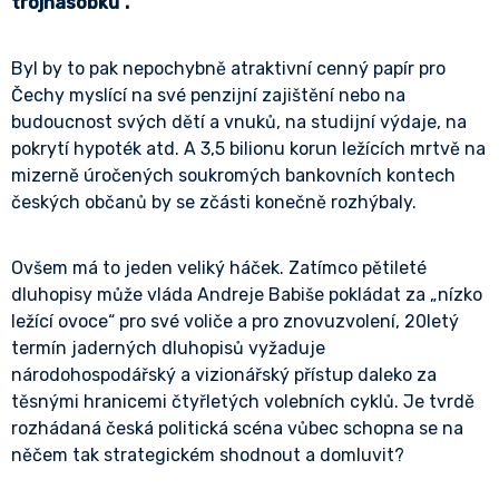
trojnásobku“.
Byl by to pak nepochybně atraktivní cenný papír pro
Čechy myslící na své penzijní zajištění nebo na
budoucnost svých dětí a vnuků, na studijní výdaje, na
pokrytí hypoték atd. A 3,5 bilionu korun ležících mrtvě na
mizerně úročených soukromých bankovních kontech
českých občanů by se zčásti konečně rozhýbaly.
Ovšem má to jeden veliký háček. Zatímco pětileté
dluhopisy může vláda Andreje Babiše pokládat za „nízko
ležící ovoce“ pro své voliče a pro znovuzvolení, 20letý
termín jaderných dluhopisů vyžaduje
národohospodářský a vizionářský přístup daleko za
těsnými hranicemi čtyřletých volebních cyklů. Je tvrdě
rozhádaná česká politická scéna vůbec schopna se na
něčem tak strategickém shodnout a domluvit?