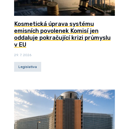
Kosmetická úprava systému
emisních povolenek Komisí jen
oddaluje pokračující krizi průmyslu
v EU
29. 7. 2026
Legislativa