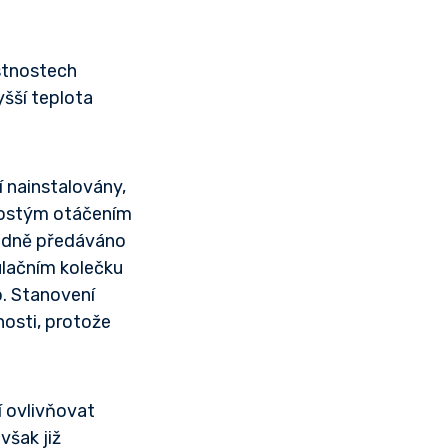
ístnostech
yšší teplota
í nainstalovány,
Prostým otáčením
sledně předáváno
ulačním kolečku
o. Stanovení
osti, protože
 ovlivňovat
však již