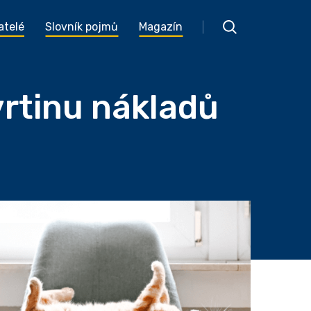
atelé
Slovník pojmů
Magazín
vrtinu nákladů