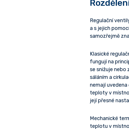
Rozdělení
Regulační ventil
a s jejich pomoc
samozřejmě znam
Klasické regulač
fungují na prin
se snižuje nebo 
sáláním a cirkul
nemají uvedena č
teploty v místn
její přesné nast
Mechanické term
teplotu v místno