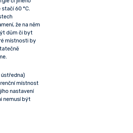
gie či jiného
stačí 60 °C.
stech
namení, že na něm
ýt dům či byt
ré místnosti by
statečně
me.
, ústředna)
erenční místnost
jího nastavení
ni nemusí být