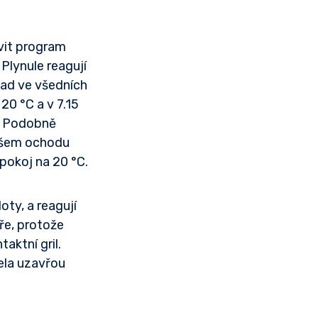
vit program
 Plynule reagují
lad ve všedních
20 °C a v 7.15
C. Podobně
vašem ochodu
 pokoj na 20 °C.
oty, a reagují
vře, protože
aktní gril.
cela uzavřou