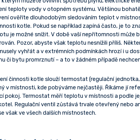
kterým můžete ovlivnit spotřebu plynu, elektrické ener
vení teploty vody v otopném systému. Většinou bohatě 
vení ověříte dlouhodobým sledováním teplot v místno
činnosti kotle. Pokud se například zapíná často, je to z
otu je možné snížit. V době vaší nepřítomnosti může b
ován. Pozor, abyste však teplotu nesnížili příliš. Někte
musely vyhřát a v extrémních podmínkách hrozí i u do
u či bytu promrznutí – a to v žádném případě nechce
ení činnosti kotle slouží termostat (regulační jednotka
ý v místnosti, kde pobýváme nejčastěji. Říkáme jí ref
í pokoj. Termostat měří teplotu v místnosti a podle je
kotel. Regulační ventil zůstává trvale otevřený nebo a
se však ve všech dalších místnostech.