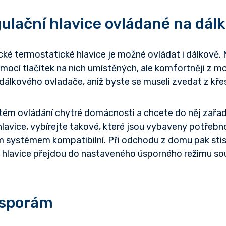
lační hlavice ovládané na dál
cké termostatické hlavice je možné ovládat i dálkově.
ocí tlačítek na nich umístěných, ale komfortněji z mo
dálkového ovladače, aniž byste se museli zvedat z křes
ém ovládání chytré domácnosti a chcete do něj zařadit
lavice, vybírejte takové, které jsou vybaveny potřebno
 systémem kompatibilní. Při odchodu z domu pak st
y hlavice přejdou do nastaveného úsporného režimu so
úsporám