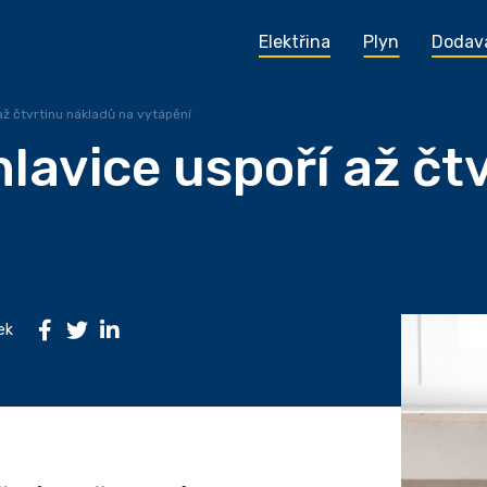
Elektřina
Plyn
Dodav
až čtvrtinu nákladů na vytápění
lavice uspoří až čt
ek