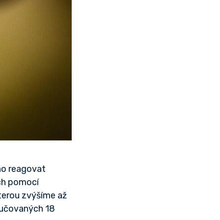
oho reagovat
ich pomocí
kterou zvýšíme až
oručovaných 18