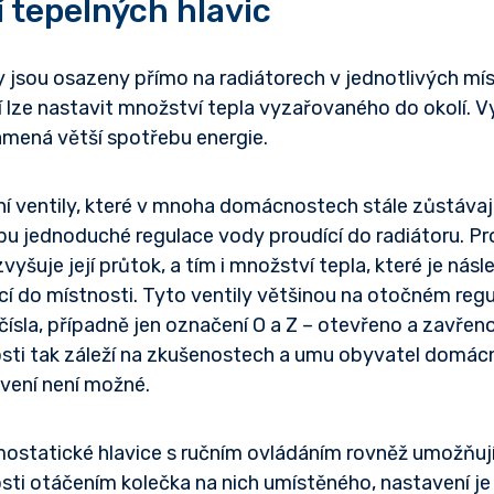
 tepelných hlavic
y jsou osazeny přímo na radiátorech v jednotlivých m
í lze nastavit množství tepla vyzařovaného do okolí. V
ená větší spotřebu energie.
ní ventily, které v mnoha domácnostech stále zůstávaj
cipu jednoduché regulace vody proudící do radiátoru. 
zvyšuje její průtok, a tím i množství tepla, které je ná
ací do místnosti. Tyto ventily většinou na otočném reg
ísla, případně jen označení O a Z – otevřeno a zavřen
osti tak záleží na zkušenostech a umu obyvatel domácn
avení není možné.
ostatické hlavice s ručním ovládáním rovněž umožňují
sti otáčením kolečka na nich umístěného, nastavení je 