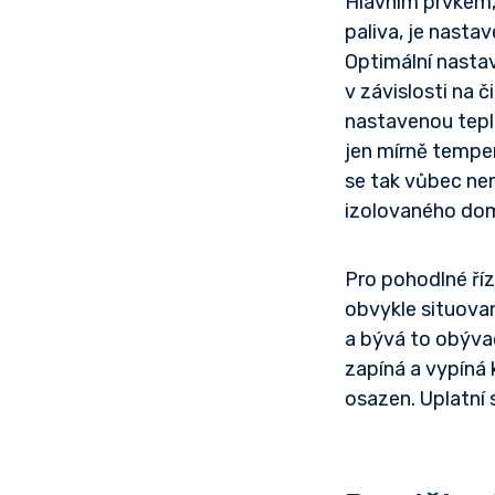
Hlavním prvkem, 
paliva, je nasta
Optimální nasta
v závislosti na 
nastavenou tepl
jen mírně temper
se tak vůbec ne
izolovaného dom
Pro pohodlné říz
obvykle situovan
a bývá to obývac
zapíná a vypíná 
osazen. Uplatní 