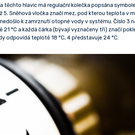
ina těchto hlavic má regulační kolečka popsána symbo
 až 5. Sněhová vločka značí mez, pod kterou teplota v 
nedošlo k zamrznutí otopné vody v systému. Číslo 3 na
 21 °C a každá čárka (bývají vyznačeny tři) značí pok
tedy odpovídá teplotě 18 °C, 4 představuje 24 °C.