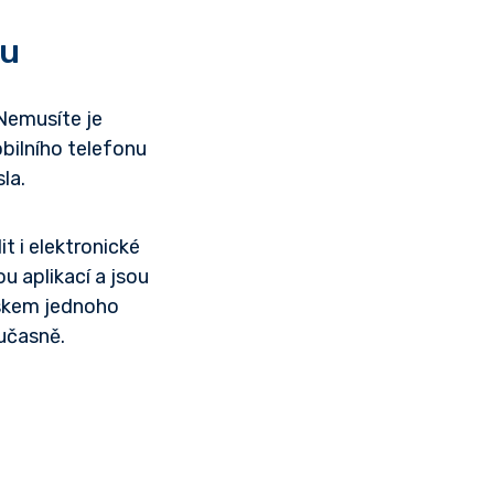
ku
 Nemusíte je
bilního telefonu
la.
 i elektronické
u aplikací a jsou
iskem jednoho
učasně.