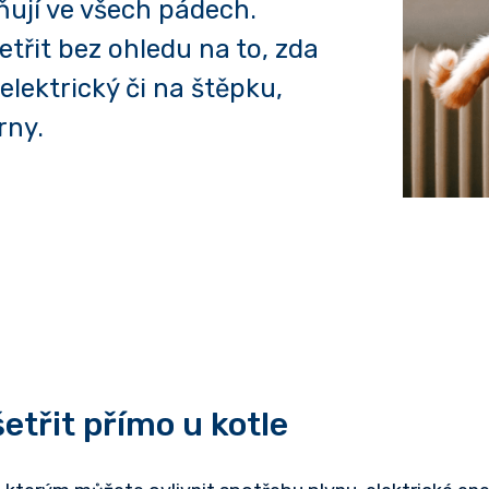
ňují ve všech pádech.
třit bez ohledu na to, zda
 elektrický či na štěpku,
rny.
etřit přímo u kotle