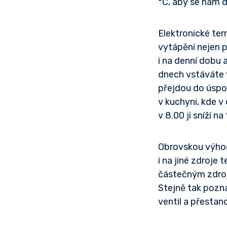
°C, aby se nám d
Elektronické ter
vytápění nejen p
i na denní dobu 
dnech vstáváte v
přejdou do úspo
v kuchyni, kde 
v 8.00 ji sníží 
Obrovskou výhodo
i na jiné zdroje 
částečným zdroje
Stejně tak pozna
ventil a přestan