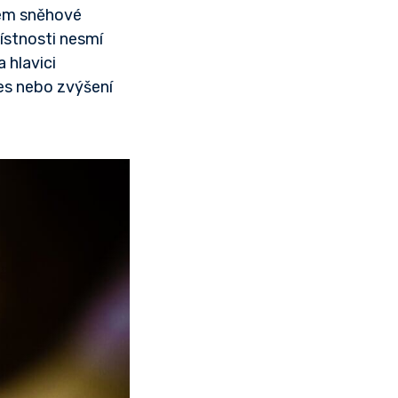
lem sněhové
místnosti nesmí
 hlavici
les nebo zvýšení