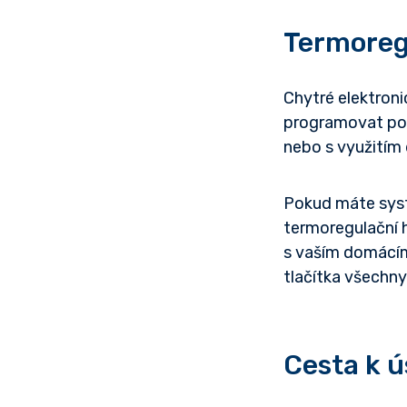
Termoregu
Chytré elektroni
programovat pom
nebo s využitím 
Pokud máte syst
termoregulační h
s vaším domácím
tlačítka všechn
Cesta k 