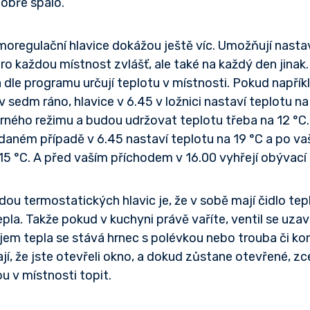
obře spalo.
moregulační hlavice dokážou ještě víc. Umožňují nasta
ro každou místnost zvlášť, ale také na každý den jinak.
a dle programu určují teplotu v místnosti. Pokud napřík
 sedm ráno, hlavice v 6.45 v ložnici nastaví teplotu na 
rného režimu a budou udržovat teplotu třeba na 12 °
v daném případě v 6.45 nastaví teplotu na 19 °C a po 
na 15 °C. A před vaším příchodem v 16.00 vyhřejí obývací
u termostatických hlavic je, že v sobě mají čidlo tepl
tepla. Takže pokud v kuchyni právě vaříte, ventil se uza
m tepla se stává hrnec s polévkou nebo trouba či kont
jí, že jste otevřeli okno, a dokud zůstane otevřené, z
ou v místnosti topit.