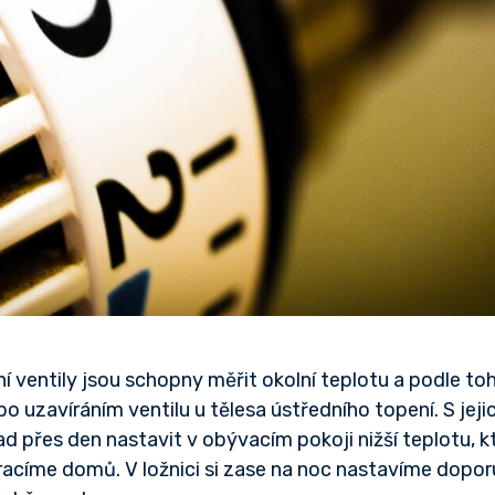
í ventily jsou schopny měřit okolní teplotu a podle t
 uzavíráním ventilu u tělesa ústředního topení. S jej
 přes den nastavit v obývacím pokoji nižší teplotu, 
vracíme domů. V ložnici si zase na noc nastavíme dop