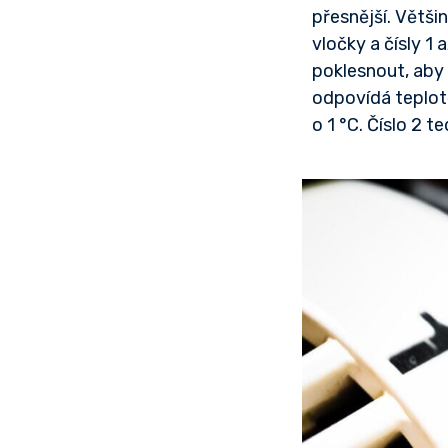
přesnější. Větš
vločky a čísly 1
poklesnout, aby 
odpovídá teplotě
o 1 °C. Číslo 2 