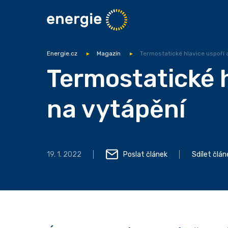
Energie.cz
Magazín
Termostatické hlavice uspoří 
Termostatické h
na vytápění
19. 1. 2022
Poslat článek
Sdílet člán