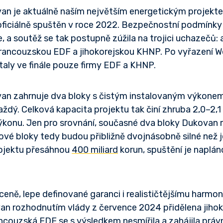
n je aktuálně naším největším energetickým projekte
oficiálně spuštěn v roce 2022. Bezpečnostní podmínky 
, a soutěž se tak postupně zúžila na trojici uchazečů:
rancouzskou EDF a jihokorejskou KHNP. Po vyřazení 
aly ve finále pouze firmy EDF a KHNP.
an zahrnuje dva bloky s čistým instalovaným výkone
ždý. Celková kapacita projektu tak činí zhruba 2,0–2,
ýkonu. Jen pro srovnání, současné dva bloky Dukovan 
vé bloky tedy budou přibližně dvojnásobně silné než j
rojektu přesáhnou
400 miliard
korun, spuštění je naplá
ceně, lepe definované garanci i realističtějšímu harm
n rozhodnutím vlády z července 2024 přidělena jihok
ncouzská EDF se s výsledkem nesmířila a zahájila právní