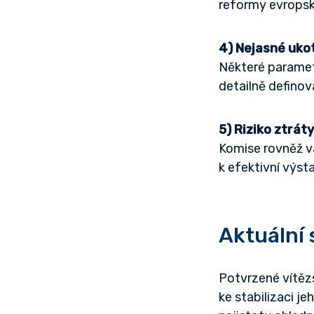
reformy evropské
4) Nejasné uko
Některé paramet
detailně defino
5) Riziko ztráty
Komise rovněž v
k efektivní výst
Aktuální 
Potvrzené vítěz
ke stabilizaci j