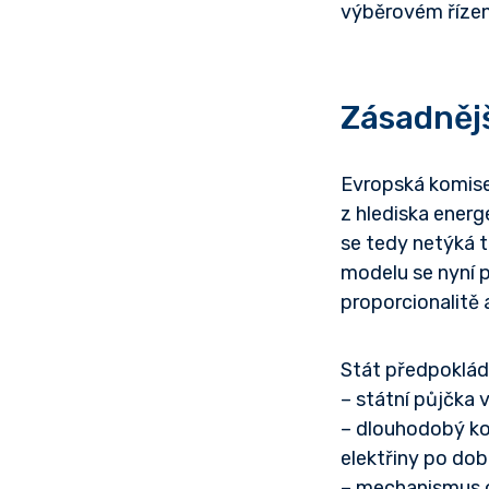
výběrovém řízení
Zásadnějš
Evropská komise
z hlediska energ
se tedy netýká t
modelu se nyní 
proporcionalitě
Stát předpokládá
– státní půjčka v
– dlouhodobý kon
elektřiny po dob
– mechanismus o