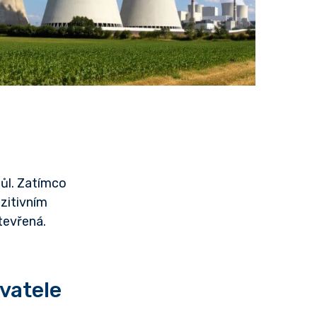
ůl. Zatímco
ozitivním
tevřená.
vatele