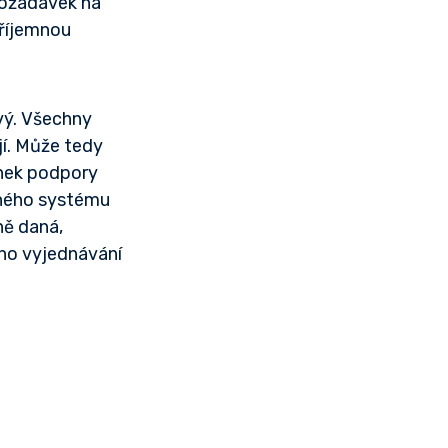
požadavek na
příjemnou
vý. Všechny
jí. Může tedy
ínek podpory
eného systému
ně daná,
ho vyjednávání