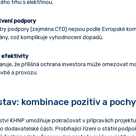
ho trhu s elektřinou.
tvení podpory
ry podpory (zejména CfD) nejsou podle Evropské ko
vány, což komplikuje vyhodnocení dopadů.
 efektivity
aruje, že přílišná ochrana investora může omezovat mo
avbě a provozu.
stav: kombinace pozitiv a poch
ství KHNP umožňuje pokračovat v přípravách projektu 
eho dodavatelské části. Probíhající řízení o státní podp