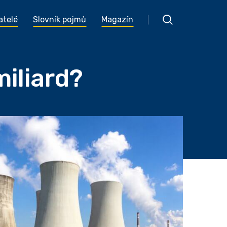
atelé
Slovník pojmů
Magazín
iliard?