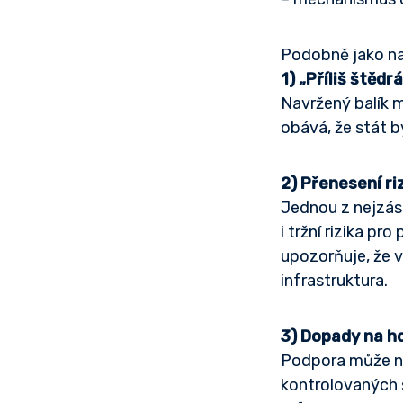
Podobně jako na
1) „Příliš štěd
Navržený balík 
obává, že stát b
2) Přenesení r
Jednou z nejzása
i tržní rizika p
upozorňuje, že 
infrastruktura.
3) Dopady na h
Podpora může nar
kontrolovaných s