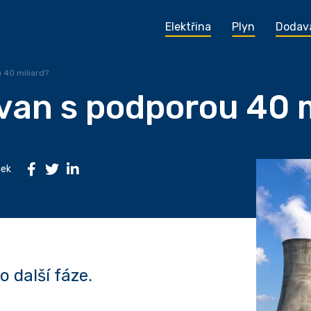
Elektřina
Plyn
Dodav
 40 miliard?
an s podporou 40 m
nek
 další fáze.