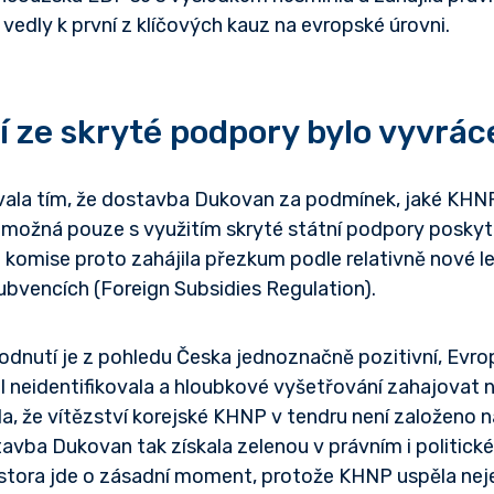
 vedly k první z klíčových kauz na evropské úrovni.
 ze skryté podpory bylo vyvrá
la tím, že dostavba Dukovan za podmínek, jaké KHNP
 možná pouze s využitím skryté státní podpory poskytn
 komise proto zahájila přezkum podle relativně nové le
ubvencích (Foreign Subsidies Regulation).
odnutí je z pohledu Česka jednoznačně pozitivní, Evr
l neidentifikovala a hloubkové vyšetřování zahajovat 
la, že vítězství korejské KHNP v tendru není založeno
avba Dukovan tak získala zelenou v právním i politick
vestora jde o zásadní moment, protože KHNP uspěla n