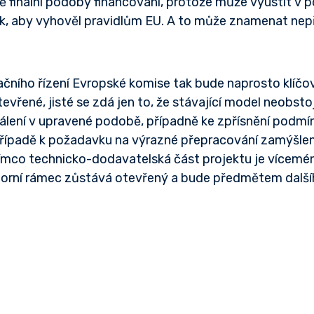
ě finální podoby financování, protože může vyústit v 
k, aby vyhověl pravidlům EU. A to může znamenat ne
ačního řízení Evropské komise tak bude naprosto klíčo
evřené, jisté se zdá jen to, že stávající model neobsto
hválení v upravené podobě, případně ke zpřísnění podm
případě k požadavku na výrazné přepracování zamýšl
tímco technicko-dodavatelská část projektu je vícemé
torní rámec zůstává otevřený a bude předmětem další