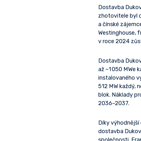
Dostavba Dukova
zhotovitele byl 
a čínské zájemce
Westinghouse, f
v roce 2024 zůst
Dostavba Dukov
až ~1 050 MWe ka
instalovaného v
512 MW každý, no
blok. Náklady p
2036–2037.
Díky výhodnější 
dostavba Dukova
společnosti. Fra