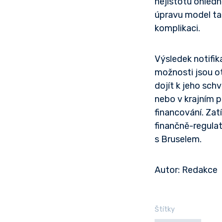
nejistotu ohledn
úpravu model ta
komplikaci.
Výsledek notifik
možnosti jsou ot
dojít k jeho sc
nebo v krajním 
financování. Za
finančně-regula
s Bruselem.
Autor: Redakce
Štítky