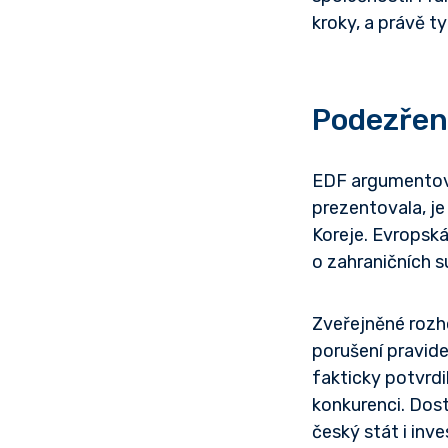
kroky, a právě ty
Podezření
EDF argumentova
prezentovala, je
Koreje. Evropská
o zahraničních s
Zveřejněné rozh
porušení pravide
fakticky potvrdi
konkurenci. Dost
český stát i in