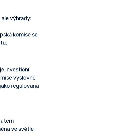
 ale výhrady:
opská komise se
tu.
e investiční
Komise výslovně
 jako regulovaná
státem
ména ve světle