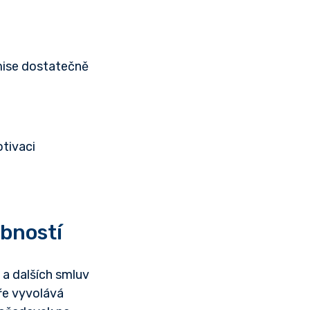
mise dostatečně
tivaci
ybností
a dalších smluv
oře vyvolává