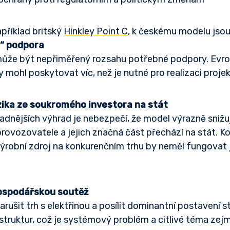
příklad britský
Hinkley Point C
, k českému modelu jsou
rá“ podpora
může být nepřiměřený rozsahu potřebné podpory. Evr
y mohl poskytovat víc, než je nutné pro realizaci projek
izika ze soukromého investora na stát
dnějších výhrad je nebezpečí, že model výrazně snižuj
ro provozovatele a jejich značná část přechází na stát. 
výrobní zdroj na konkurenčním trhu by neměl fungovat
ospodářskou soutěž
ušit trh s elektřinou a posílit dominantní postavení 
truktur, což je systémový problém a citlivé téma zej