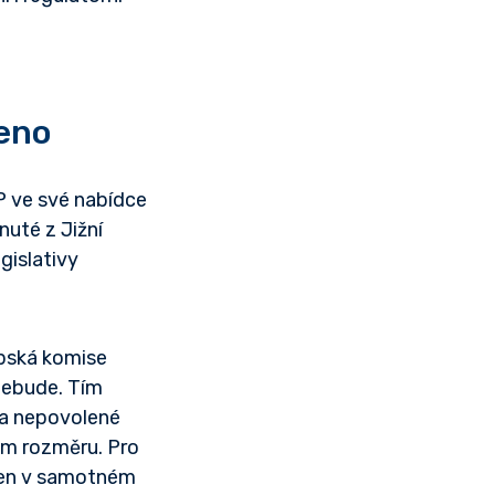
ceno
 ve své nabídce
uté z Jižní
gislativy
opská komise
nebude. Tím
 na nepovolené
ém rozměru. Pro
ejen v samotném