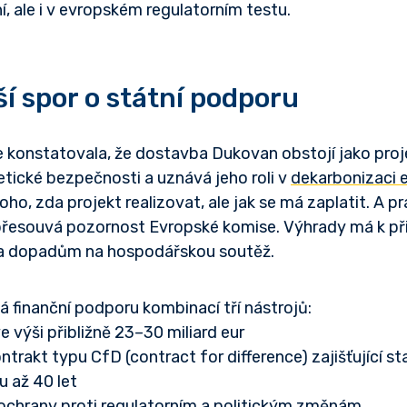
, ale i v evropském regulatorním testu.
í spor o státní podporu
 konstatovala, že dostavba Dukovan obstojí jako pro
etické bezpečnosti a uznává jeho roli v
dekarbonizaci 
oho, zda projekt realizovat, ale jak se má zaplatit. A p
přesouvá pozornost Evropské komise. Výhrady má k př
 a dopadům na hospodářskou soutěž.
 finanční podporu kombinací tří nástrojů:
e výši přibližně 23–30 miliard eur
trakt typu CfD (contract for difference) zajišťující sta
u až 40 let
chrany proti regulatorním a politickým změnám