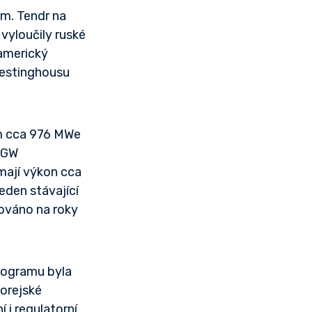
m. Tendr na
vyloučily ruské
 americký
Westinghousu
m cca 976 MWe
1 GW
mají výkon cca
eden stávající
nováno na roky
onogramu byla
orejské
 i regulatorní