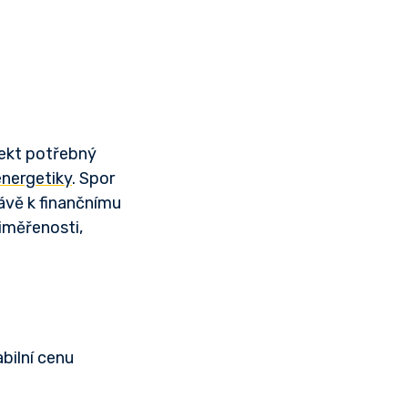
jekt potřebný
energetiky
. Spor
rávě k finančnímu
iměřenosti,
bilní cenu