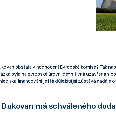
kovan obstála v hodnocení Evropské komise? Tak nap
ázka byla na evropské úrovni definitivně uzavřena s p
hlediska financování ještě důležitější zůstává nadále o
 Dukovan má schváleného doda