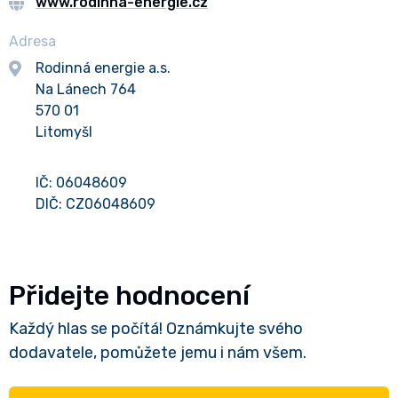
www.rodinna-energie.cz
Adresa
Rodinná energie a.s.
Na Lánech 764
570 01
Litomyšl
IČ: 06048609
DIČ: CZ06048609
Přidejte hodnocení
Každý hlas se počítá! Oznámkujte svého
dodavatele, pomůžete jemu i nám všem.