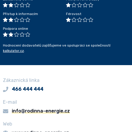
Přístup k informacím
Férovost
Podpora online
Hodnocení dodavatelů zajišťujeme ve spolupráci se společností
kalkulator.cz
.
Zákaznická linka
466 444 444
E-mail
info@rodinna-energie.cz
Web