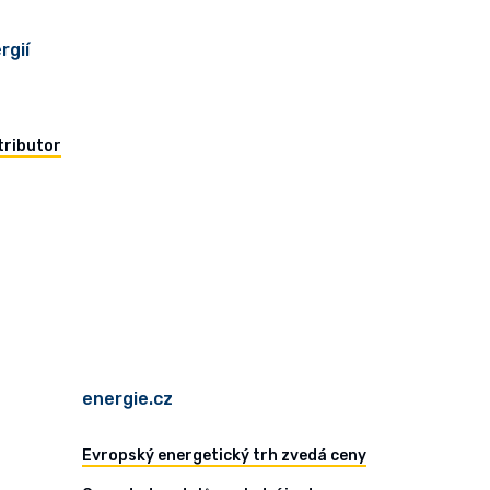
rgií
tributor
energie.cz
Evropský energetický trh zvedá ceny