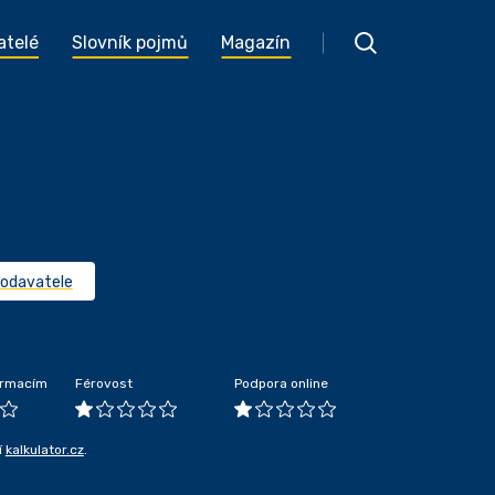
atelé
Slovník pojmů
Magazín
dodavatele
formacím
Férovost
Podpora online
í
kalkulator.cz
.