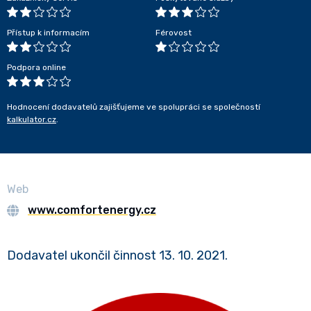
Přístup k informacím
Férovost
Podpora online
Hodnocení dodavatelů zajišťujeme ve spolupráci se společností
kalkulator.cz
.
Web
www.comfortenergy.cz
Dodavatel ukončil činnost 13. 10. 2021.