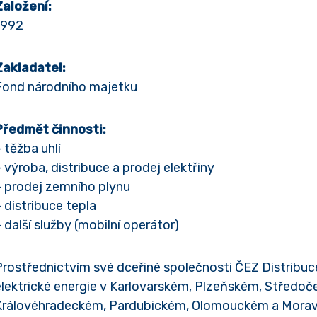
Založení:
1992
Zakladatel:
Fond národního majetku
Předmět činnosti:
 těžba uhlí
 výroba, distribuce a prodej elektřiny
– prodej zemního plynu
 distribuce tepla
 další služby (mobilní operátor)
Prostřednictvím své dceřiné společnosti ČEZ Distribuc
elektrické energie v Karlovarském, Plzeňském, Středo
Královéhradeckém, Pardubickém, Olomouckém a Moravs