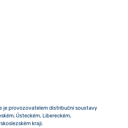
e je provozovatelem distribuční soustavy
českém, Ústeckém, Libereckém,
koslezském kraji.