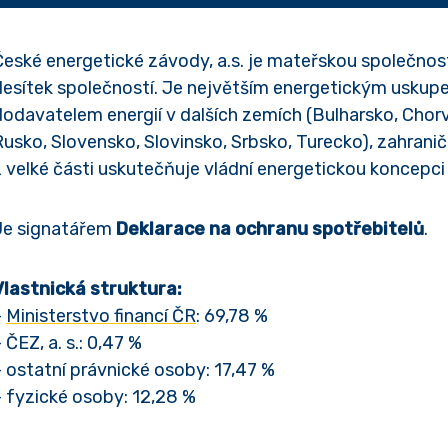
České energetické závody, a.s. je mateřskou společnost
desítek společností. Je největším energetickým uskupe
dodavatelem energií v dalších zemích (Bulharsko, Cho
Rusko, Slovensko, Slovinsko, Srbsko, Turecko), zahranič
z velké části uskutečňuje vládní energetickou koncepci
Je signatářem
Deklarace na ochranu spotřebitelů
.
Vlastnická struktura:
–
Ministerstvo financí ČR
: 69,78 %
 ČEZ, a. s.: 0,47 %
– ostatní právnické osoby: 17,47 %
– fyzické osoby: 12,28 %