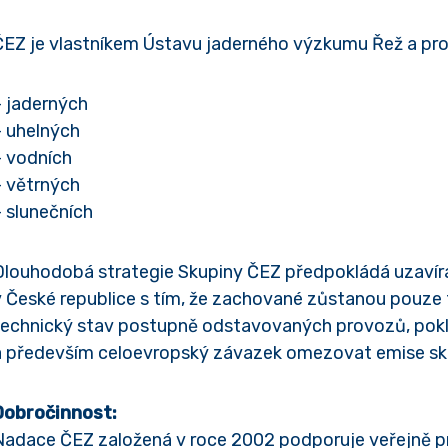
ČEZ je vlastníkem Ústavu jaderného výzkumu Řež a pro
– jaderných
– uhelných
– vodních
– větrných
– slunečních
Dlouhodobá strategie Skupiny ČEZ předpokládá uzavír
v České republice s tím, že zachované zůstanou pouz
technický stav postupně odstavovaných provozů, pokles
a především celoevropský závazek omezovat emise skl
Dobročinnost:
Nadace ČEZ založená v roce 2002 podporuje veřejně pr