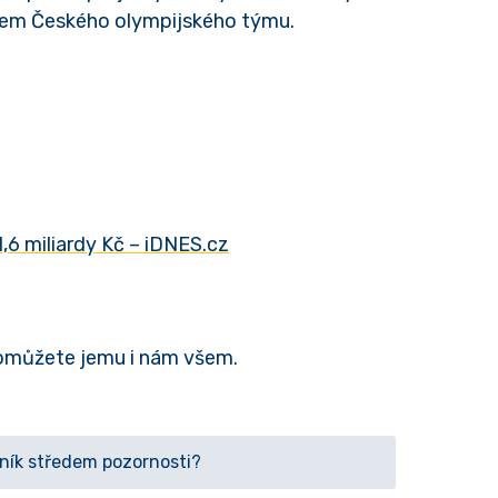
erem Českého olympijského týmu.
 1,6 miliardy Kč – iDNES.cz
pomůžete jemu i nám všem.
zník středem pozornosti?