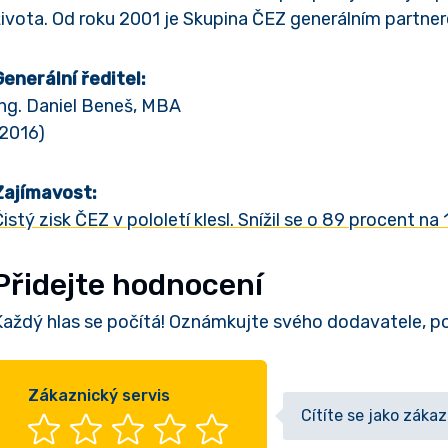
života. Od roku 2001 je Skupina ČEZ generálním partn
Generální ředitel:
Ing. Daniel Beneš, MBA
(2016)
Zajímavost:
istý zisk ČEZ v pololetí klesl. Snížil se o 89 procent na
Přidejte hodnocení
Každý hlas se počítá! Oznámkujte svého dodavatele, 
Zákaznický servis
Cítíte se jako záka