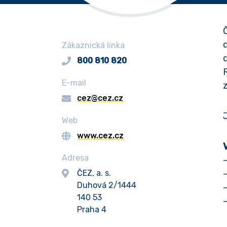
Zákaznická linka
800 810 820
E-mail
cez@cez.cz
Web
www.cez.cz
Adresa
ČEZ, a. s.
–
Duhová 2/1444
140 53
Praha 4