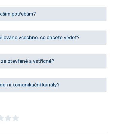
Vašim potřebám?
sdělováno všechno, co chcete vědět?
 za otevřené a vstřícné?
oderní komunikační kanály?