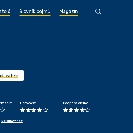
atelé
Slovník pojmů
Magazín
odavatele
formacím
Férovost
Podpora online
í
kalkulator.cz
.