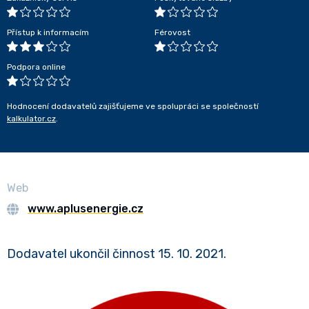
Přístup k informacím
Férovost
Podpora online
Hodnocení dodavatelů zajišťujeme ve spolupráci se společností
kalkulator.cz
.
Web
www.aplusenergie.cz
Dodavatel ukončil činnost 15. 10. 2021.